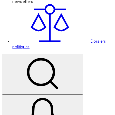
newsletters
Dossiers
politiques