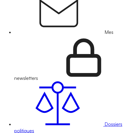
Mes
newsletters
Dossiers
politiques