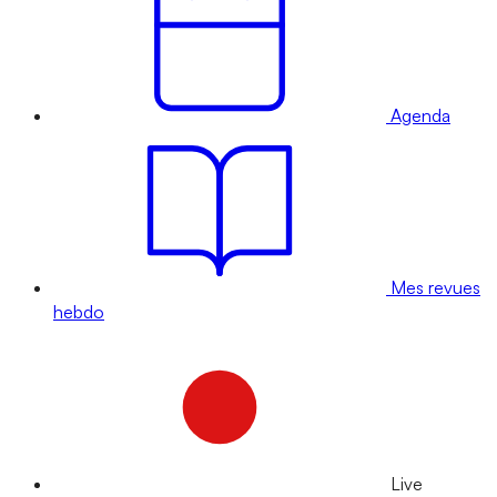
Agenda
Mes revues
hebdo
Live