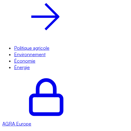
Politique agricole
Environnement
Économie
Énergie
AGRA
Europe