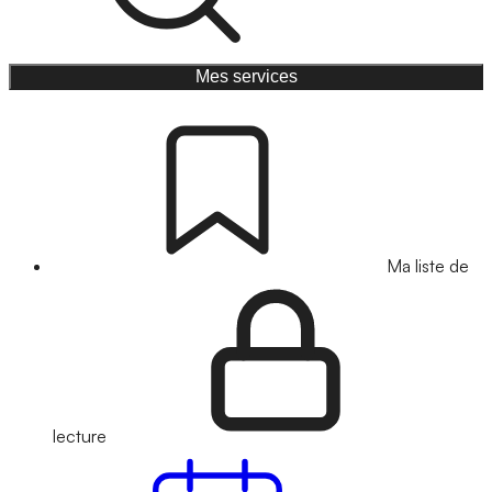
Mes services
Ma liste de
lecture