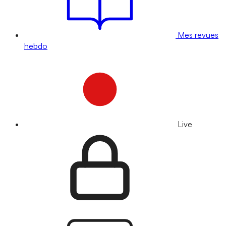
Mes revues
hebdo
Live