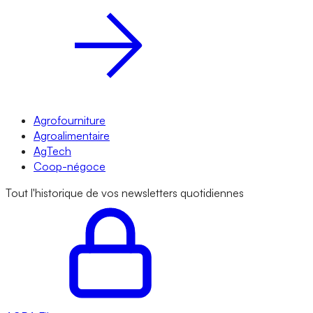
Agrofourniture
Agroalimentaire
AgTech
Coop-négoce
Tout l'historique de vos newsletters quotidiennes