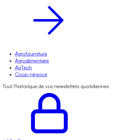
Agrofourniture
Agroalimentaire
AgTech
Coop-négoce
Tout l'historique de vos newsletters quotidiennes