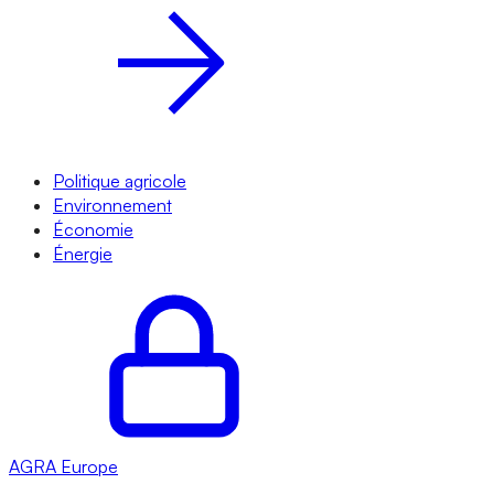
Politique agricole
Environnement
Économie
Énergie
AGRA
Europe