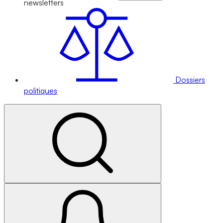
newsletters
Dossiers
politiques