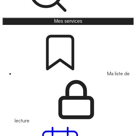
Mes services
Ma liste de
lecture