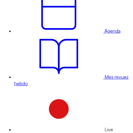
Agenda
Mes revues
hebdo
Live