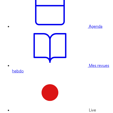
Agenda
Mes revues
hebdo
Live