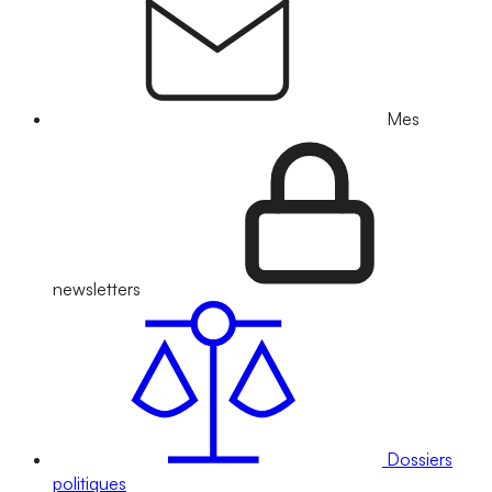
Mes
newsletters
Dossiers
politiques