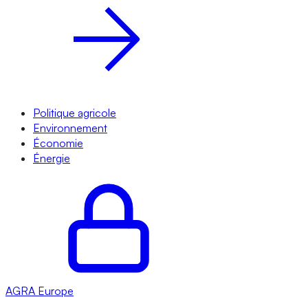
Politique agricole
Environnement
Économie
Énergie
AGRA
Europe