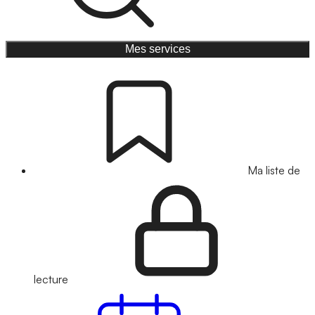
Mes services
Ma liste de
lecture