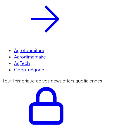
Agrofourniture
Agroalimentaire
AgTech
Coop-négoce
Tout l'historique de vos newsletters quotidiennes