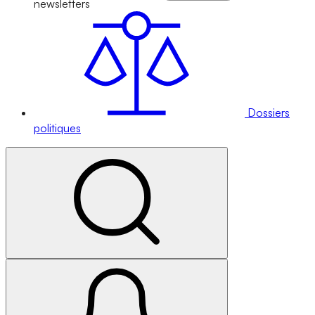
newsletters
Dossiers
politiques