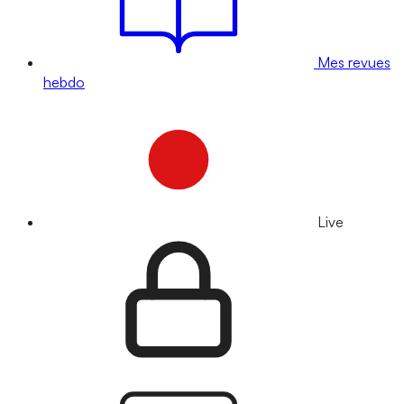
Mes revues
hebdo
Live