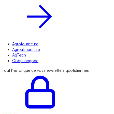
Agrofourniture
Agroalimentaire
AgTech
Coop-négoce
Tout l'historique de vos newsletters quotidiennes