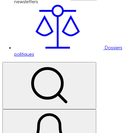
newsletters
Dossiers
politiques