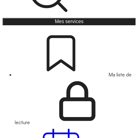
Mes services
Ma liste de
lecture