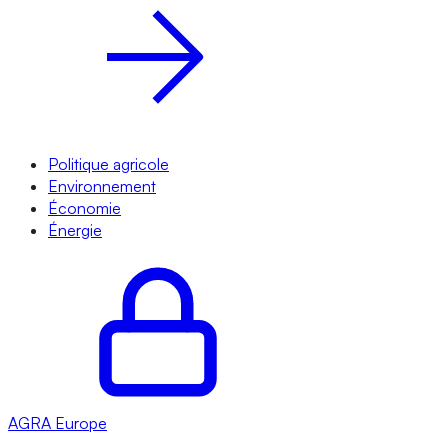
Politique agricole
Environnement
Économie
Énergie
AGRA
Europe