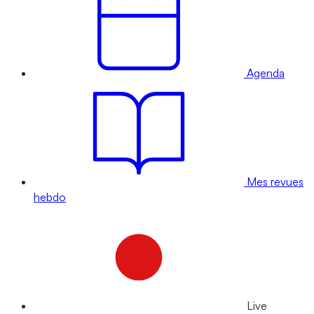
Agenda
Mes revues
hebdo
Live