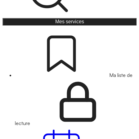
Mes services
Ma liste de
lecture