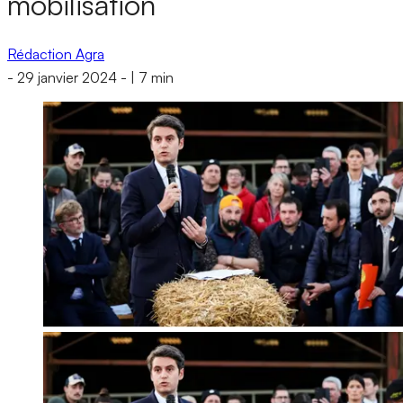
mobilisation
Rédaction Agra
-
29 janvier 2024
-
|
7 min