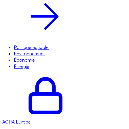
Politique agricole
Environnement
Économie
Énergie
AGRA
Europe