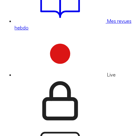
Mes revues
hebdo
Live