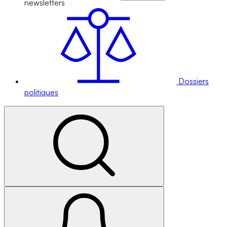
newsletters
Dossiers
politiques