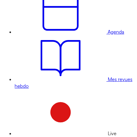
Agenda
Mes revues
hebdo
Live