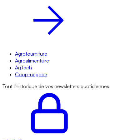
Agrofourniture
Agroalimentaire
AgTech
Coop-négoce
Tout l'historique de vos newsletters quotidiennes