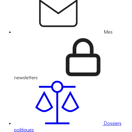
Mes
newsletters
Dossiers
politiques