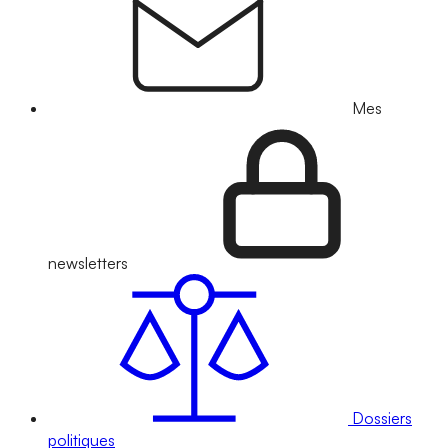
Mes
newsletters
Dossiers
politiques