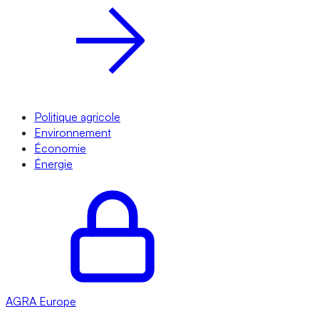
Politique agricole
Environnement
Économie
Énergie
AGRA
Europe