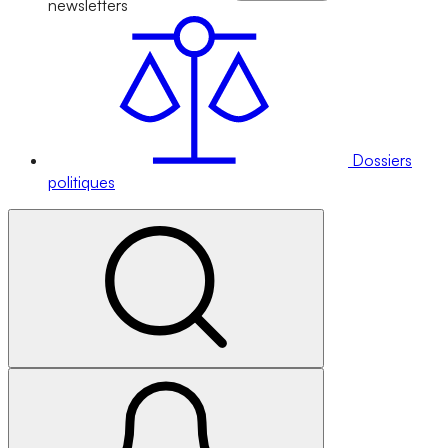
newsletters
Dossiers
politiques