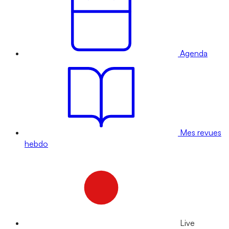
Agenda
Mes revues
hebdo
Live