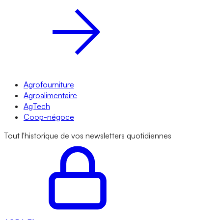
Agrofourniture
Agroalimentaire
AgTech
Coop-négoce
Tout l'historique de vos newsletters quotidiennes