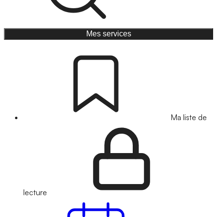
Mes services
Ma liste de
lecture