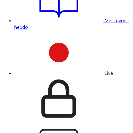
Mes revues
hebdo
Live