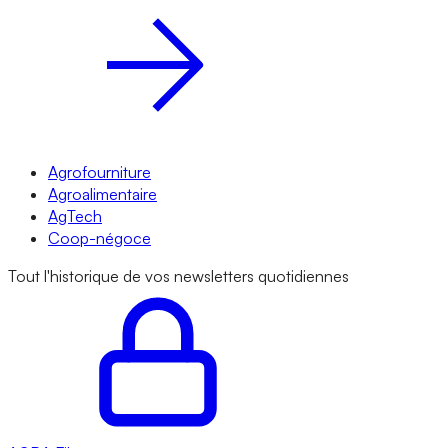
Agrofourniture
Agroalimentaire
AgTech
Coop-négoce
Tout l'historique de vos newsletters quotidiennes