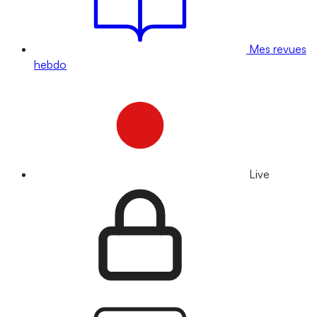
Mes revues
hebdo
Live