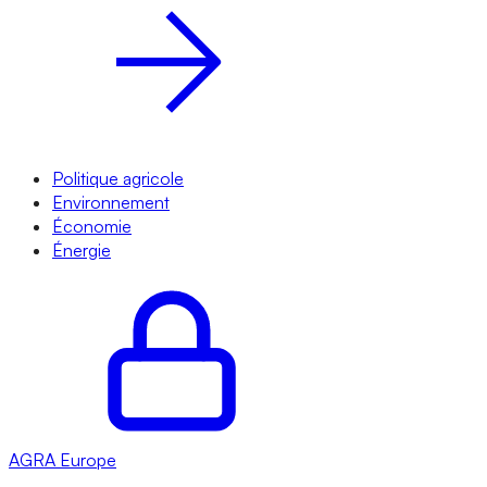
Politique agricole
Environnement
Économie
Énergie
AGRA
Europe