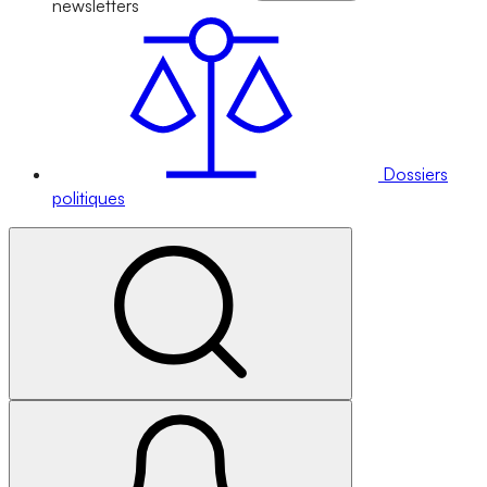
newsletters
Dossiers
politiques