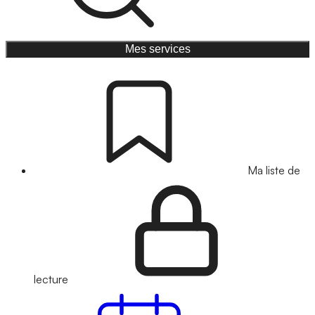
Mes services
Ma liste de
lecture