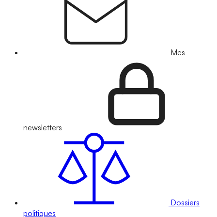
Mes
newsletters
Dossiers
politiques