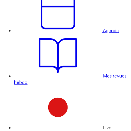
Agenda
Mes revues
hebdo
Live