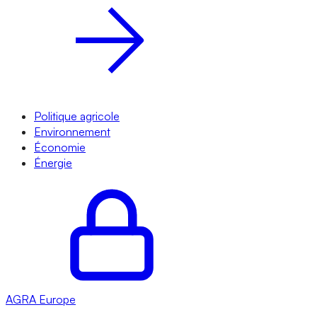
Politique agricole
Environnement
Économie
Énergie
AGRA
Europe