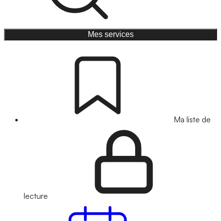
Mes services
Ma liste de
lecture