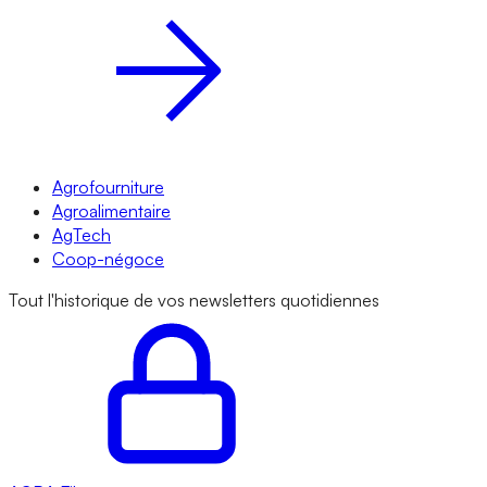
Agrofourniture
Agroalimentaire
AgTech
Coop-négoce
Tout l'historique de vos newsletters quotidiennes