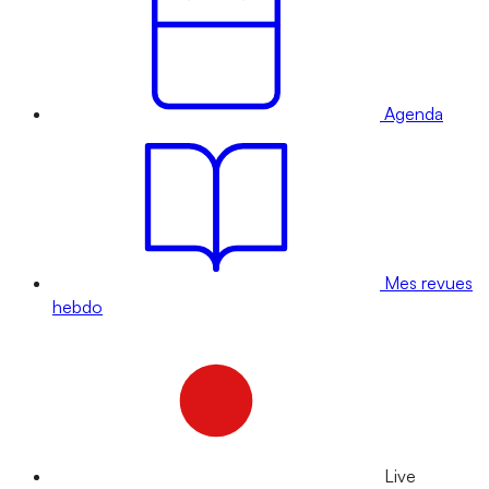
Agenda
Mes revues
hebdo
Live