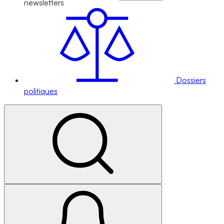
newsletters
Dossiers
politiques