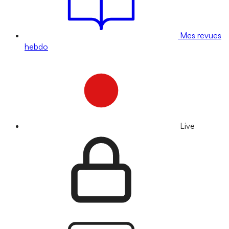
Mes revues
hebdo
Live