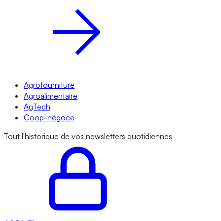
Agrofourniture
Agroalimentaire
AgTech
Coop-négoce
Tout l'historique de vos newsletters quotidiennes