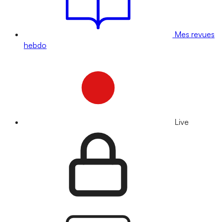
Mes revues
hebdo
Live