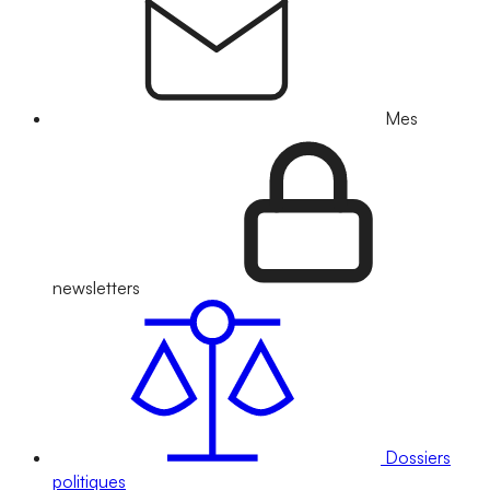
Mes
newsletters
Dossiers
politiques