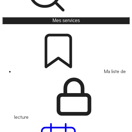
Mes services
Ma liste de
lecture