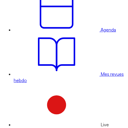
Agenda
Mes revues
hebdo
Live