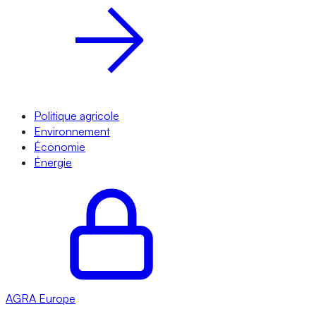
Politique agricole
Environnement
Économie
Énergie
AGRA
Europe