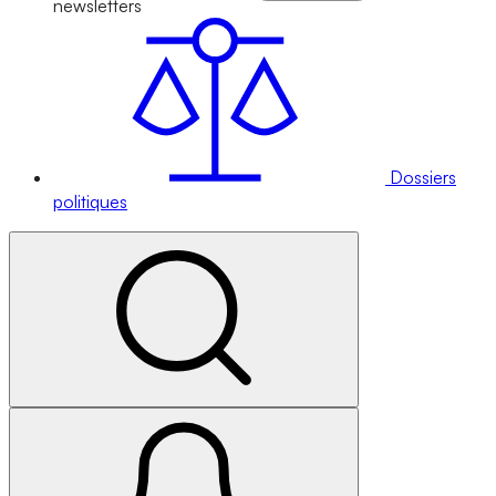
newsletters
Dossiers
politiques