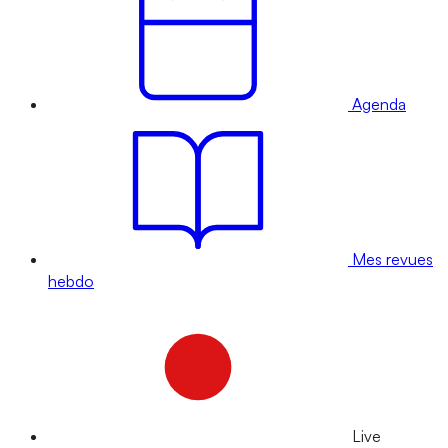
Agenda
Mes revues
hebdo
Live