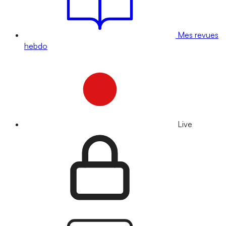
Mes revues
hebdo
Live