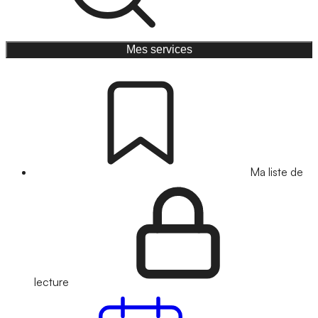
Mes services
Ma liste de
lecture