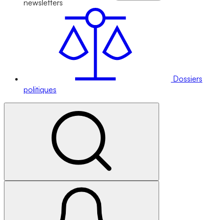
newsletters
Dossiers
politiques