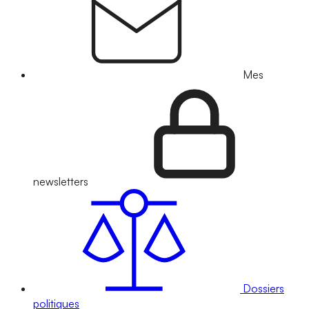
Mes
newsletters
Dossiers
politiques