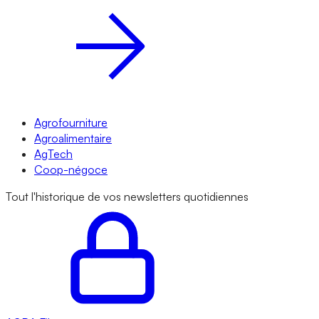
Agrofourniture
Agroalimentaire
AgTech
Coop-négoce
Tout l'historique de vos newsletters quotidiennes