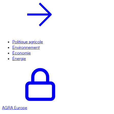
Politique agricole
Environnement
Économie
Énergie
AGRA
Europe