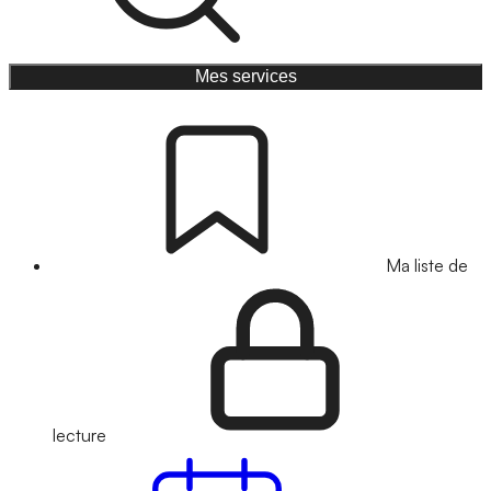
Mes services
Ma liste de
lecture