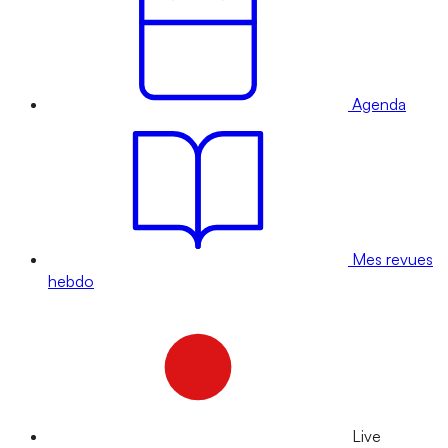
Agenda
Mes revues
hebdo
Live