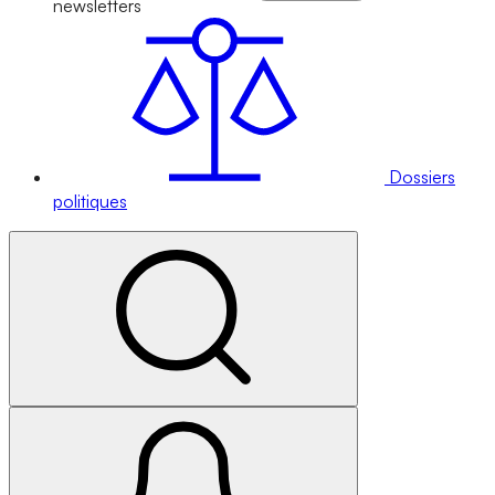
newsletters
Dossiers
politiques