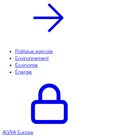
Politique agricole
Environnement
Économie
Énergie
AGRA
Europe