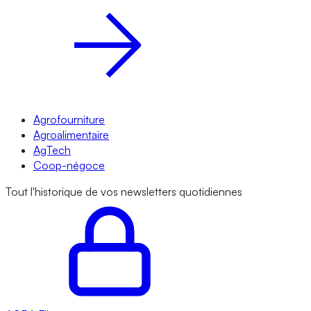
Agrofourniture
Agroalimentaire
AgTech
Coop-négoce
Tout l'historique de vos newsletters quotidiennes