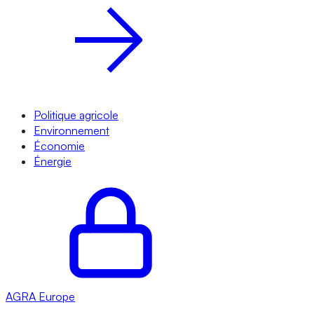
Politique agricole
Environnement
Économie
Énergie
AGRA
Europe