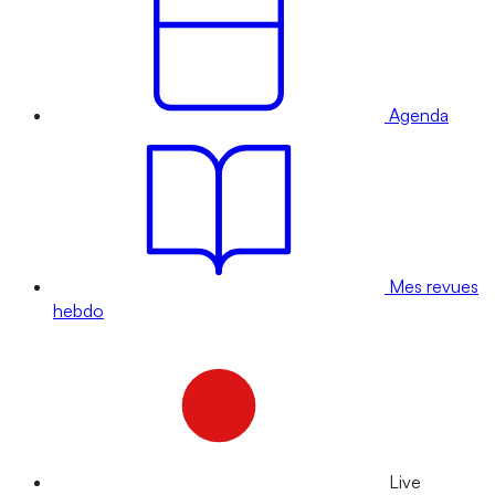
Agenda
Mes revues
hebdo
Live