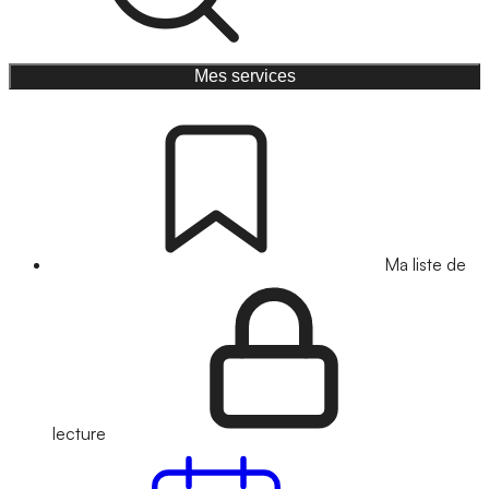
Mes services
Ma liste de
lecture