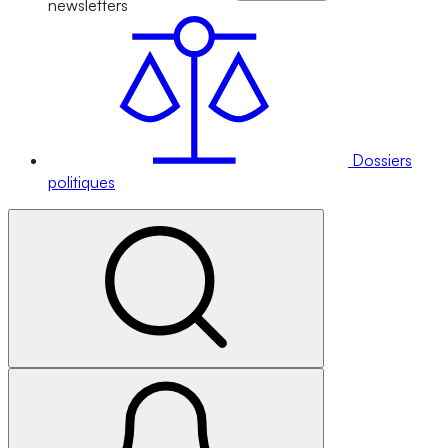
newsletters
Dossiers
politiques