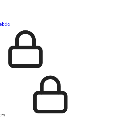
hebdo
ers