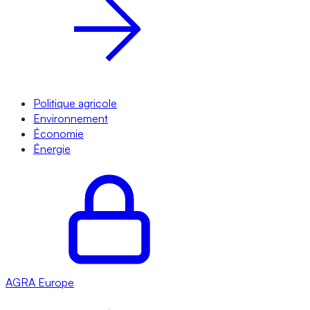
Politique agricole
Environnement
Économie
Énergie
AGRA
Europe