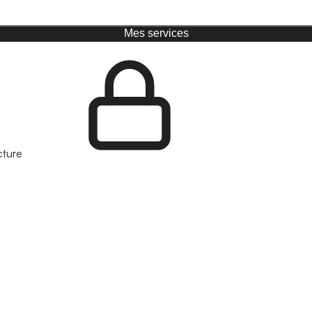
Mes services
cture