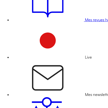
Mes revues 
Live
Mes newslett