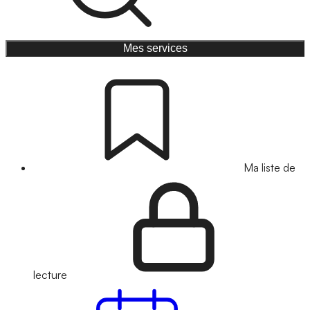
Mes services
Ma liste de
lecture