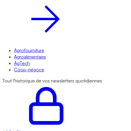
Agrofourniture
Agroalimentaire
AgTech
Coop-négoce
Tout l'historique de vos newsletters quotidiennes