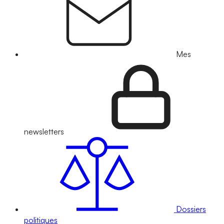
Mes
newsletters
Dossiers
politiques