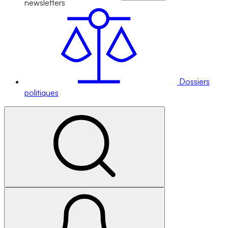
newsletters
Dossiers
politiques