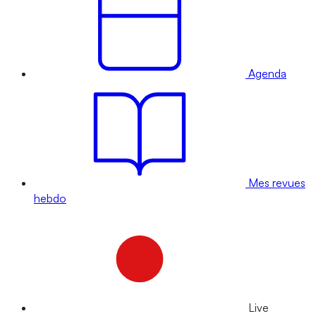
Agenda
Mes revues
hebdo
Live