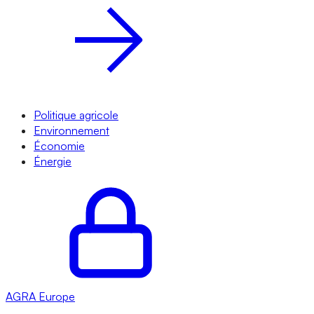
Politique agricole
Environnement
Économie
Énergie
AGRA
Europe