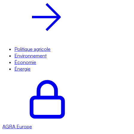
Politique agricole
Environnement
Économie
Énergie
AGRA
Europe