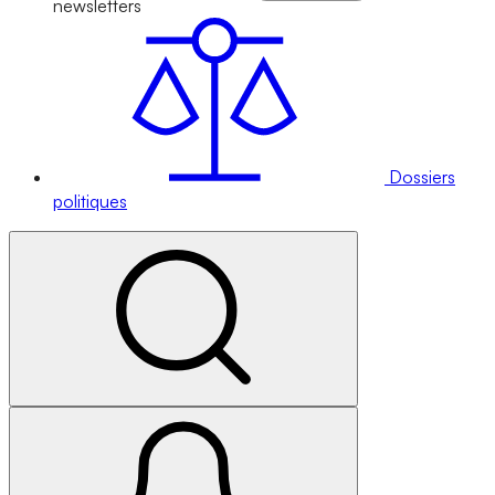
newsletters
Dossiers
politiques