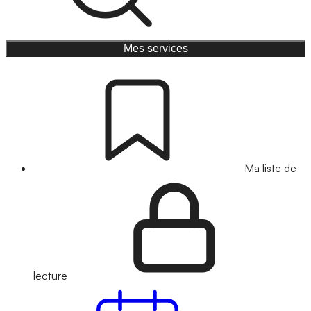
Mes services
Ma liste de
lecture