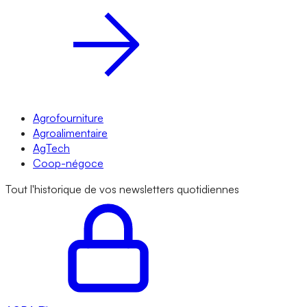
Agrofourniture
Agroalimentaire
AgTech
Coop-négoce
Tout l'historique de vos newsletters quotidiennes