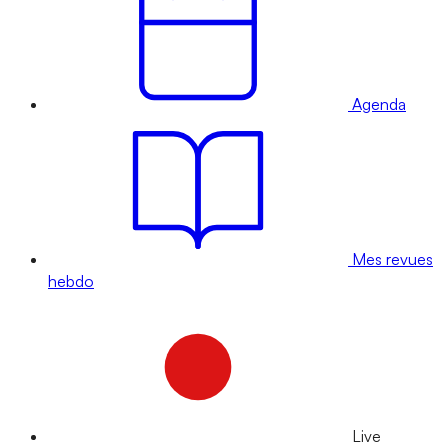
Agenda
Mes revues
hebdo
Live