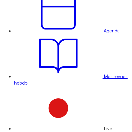
Agenda
Mes revues
hebdo
Live