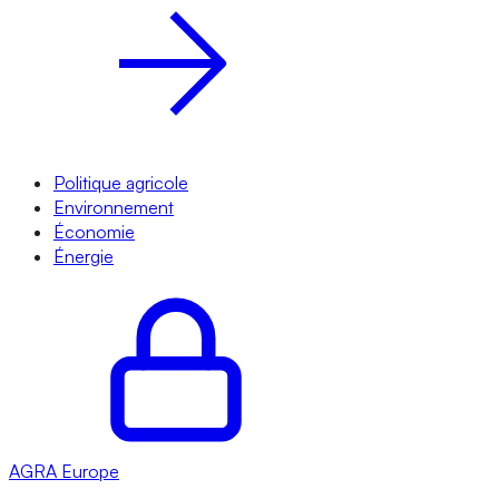
Politique agricole
Environnement
Économie
Énergie
AGRA
Europe