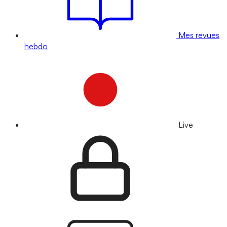
Mes revues
hebdo
Live