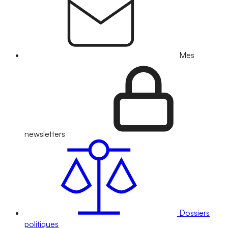
Mes
newsletters
Dossiers
politiques