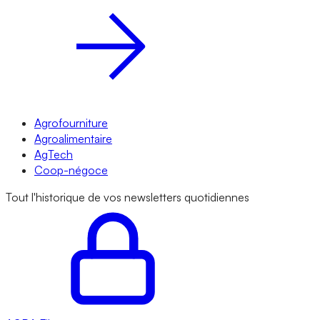
Agrofourniture
Agroalimentaire
AgTech
Coop-négoce
Tout l'historique de vos newsletters quotidiennes