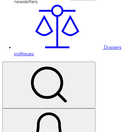
newsletters
Dossiers
politiques