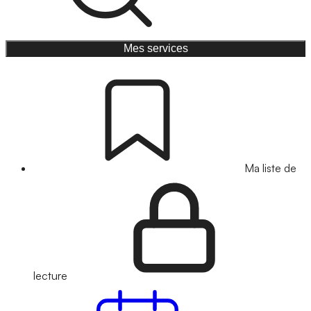
Mes services
Ma liste de
lecture