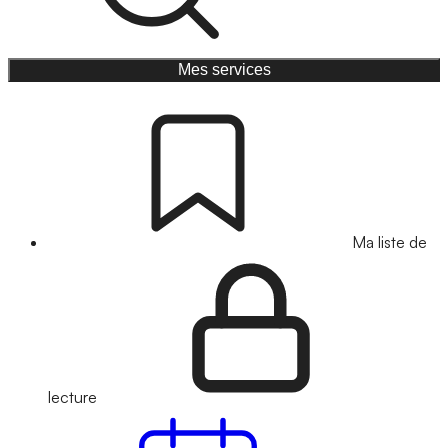
Mes services
Ma liste de
lecture