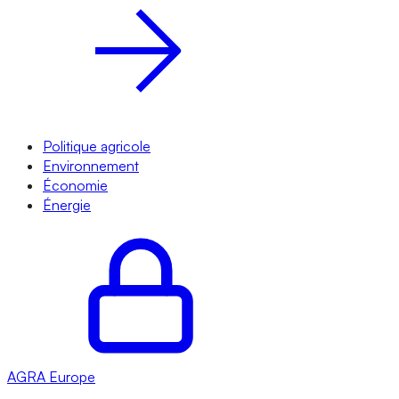
Politique agricole
Environnement
Économie
Énergie
AGRA
Europe