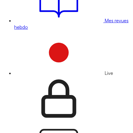
Mes revues
hebdo
Live