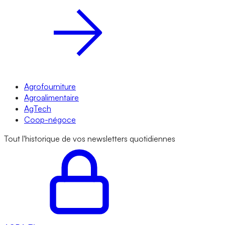
Agrofourniture
Agroalimentaire
AgTech
Coop-négoce
Tout l'historique de vos newsletters quotidiennes