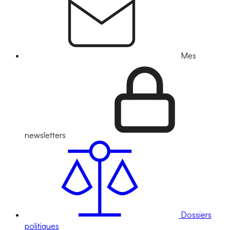
Mes
newsletters
Dossiers
politiques