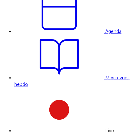
Agenda
Mes revues
hebdo
Live