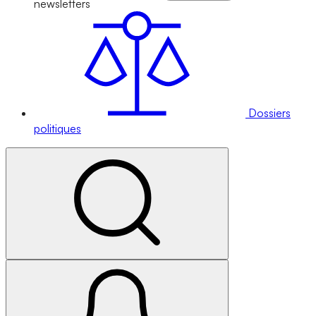
newsletters
Dossiers
politiques