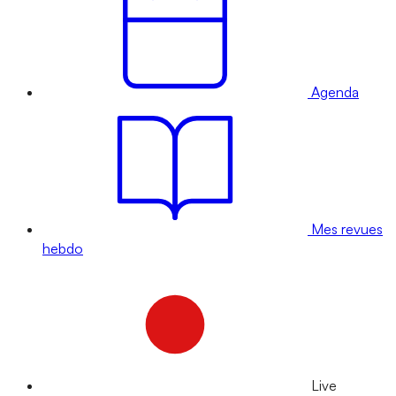
Agenda
Mes revues
hebdo
Live