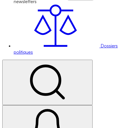
newsletters
Dossiers
politiques