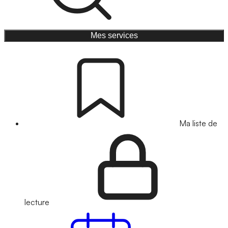
Mes services
Ma liste de
lecture