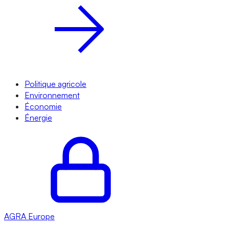
Politique agricole
Environnement
Économie
Énergie
AGRA
Europe