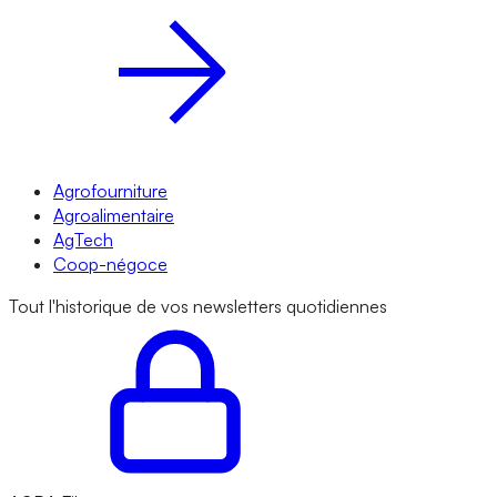
Agrofourniture
Agroalimentaire
AgTech
Coop-négoce
Tout l'historique de vos newsletters quotidiennes