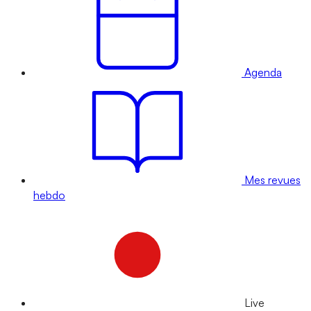
Agenda
Mes revues
hebdo
Live