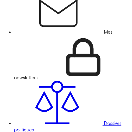
Mes
newsletters
Dossiers
politiques