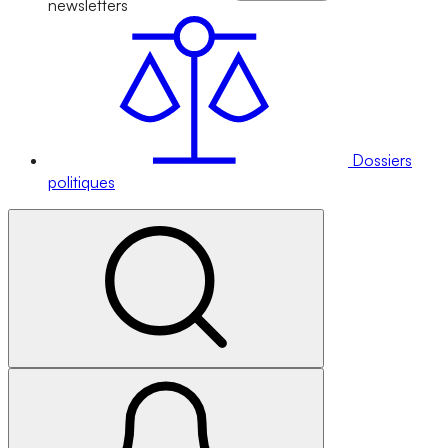
newsletters
Dossiers
politiques