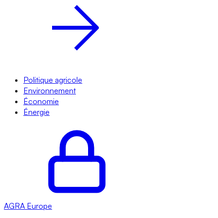
Politique agricole
Environnement
Économie
Énergie
AGRA
Europe