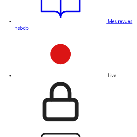
Mes revues
hebdo
Live