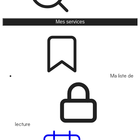
Mes services
Ma liste de
lecture