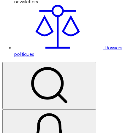
newsletters
Dossiers
politiques