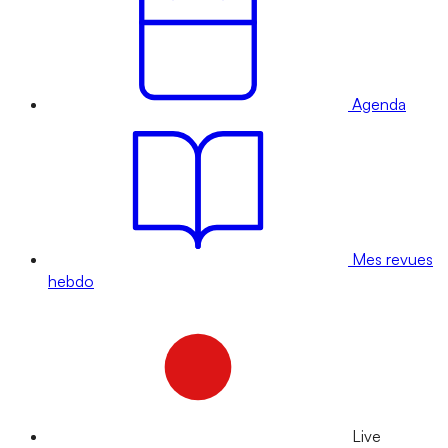
Agenda
Mes revues
hebdo
Live