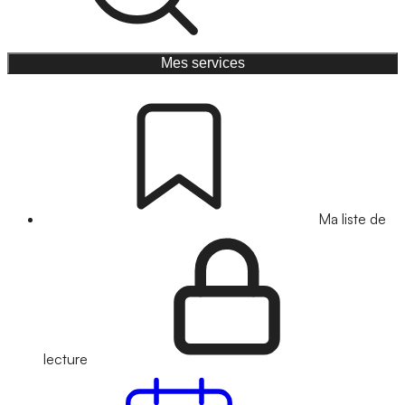
Mes services
Ma liste de
lecture