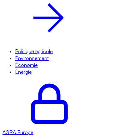
Politique agricole
Environnement
Économie
Énergie
AGRA
Europe