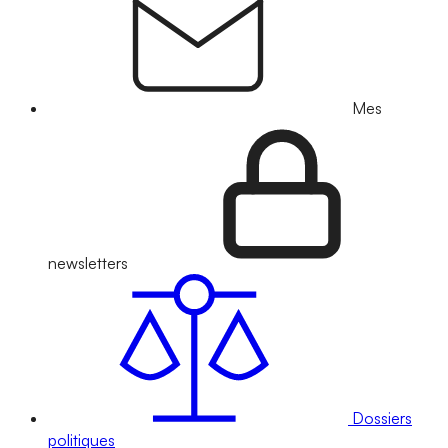
Mes
newsletters
Dossiers
politiques