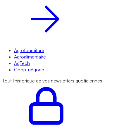
Agrofourniture
Agroalimentaire
AgTech
Coop-négoce
Tout l'historique de vos newsletters quotidiennes