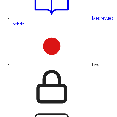
Mes revues
hebdo
Live