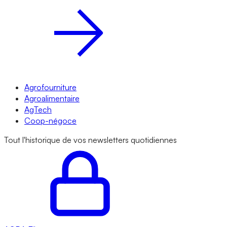
Agrofourniture
Agroalimentaire
AgTech
Coop-négoce
Tout l'historique de vos newsletters quotidiennes