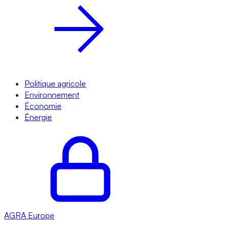
Politique agricole
Environnement
Économie
Énergie
AGRA
Europe