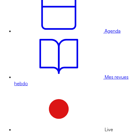
Agenda
Mes revues
hebdo
Live