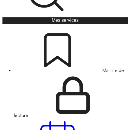
Mes services
Ma liste de
lecture