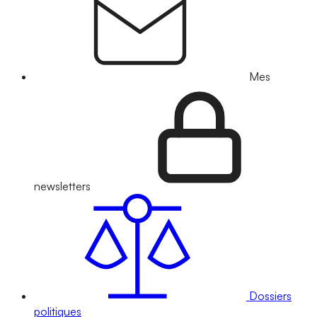
Mes
newsletters
Dossiers
politiques