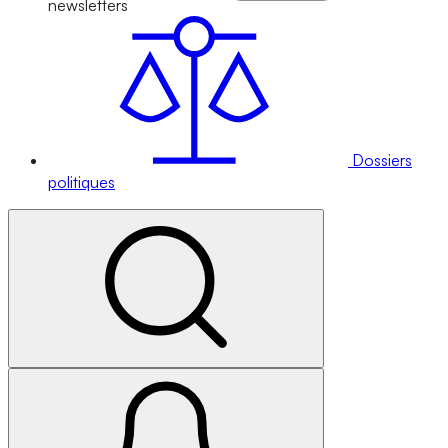
newsletters
Dossiers
politiques