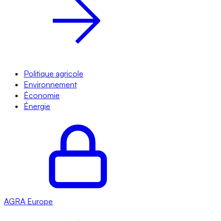
Politique agricole
Environnement
Économie
Énergie
AGRA
Europe