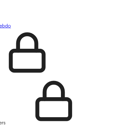
hebdo
ers