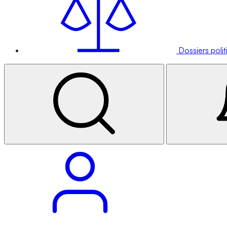
Dossiers poli