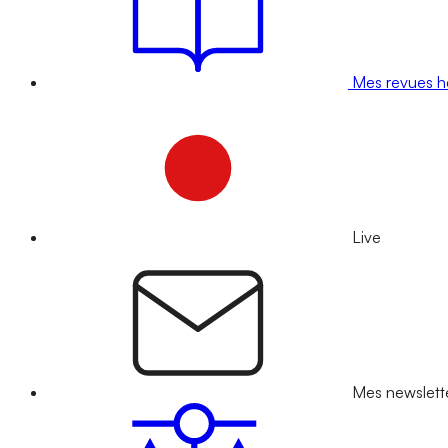
Mes revues 
Live
Mes newslett