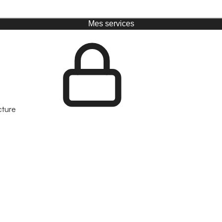
Mes services
cture