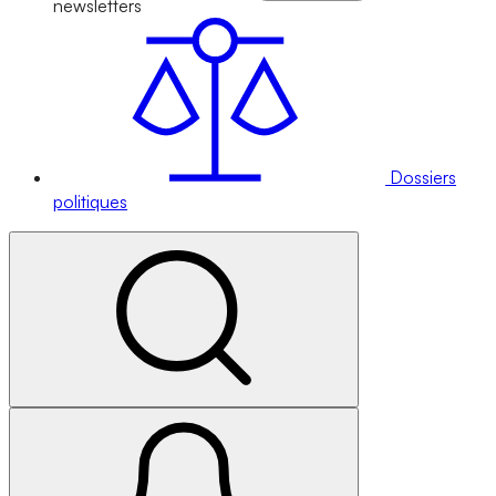
newsletters
Dossiers
politiques