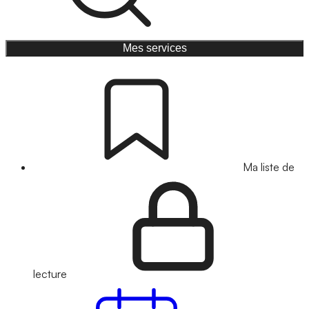
Mes services
Ma liste de
lecture