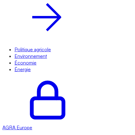
Politique agricole
Environnement
Économie
Énergie
AGRA
Europe