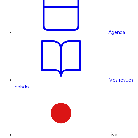
Agenda
Mes revues
hebdo
Live