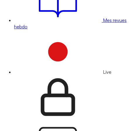
Mes revues
hebdo
Live