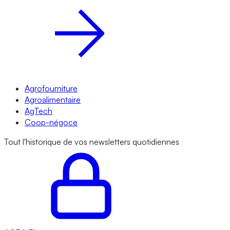
Agrofourniture
Agroalimentaire
AgTech
Coop-négoce
Tout l'historique de vos newsletters quotidiennes