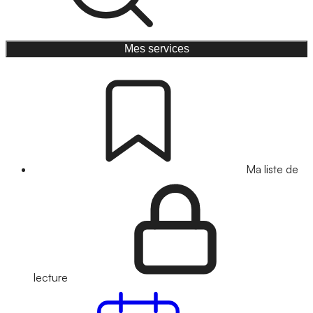
Mes services
Ma liste de
lecture