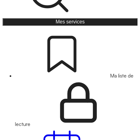
Mes services
Ma liste de
lecture