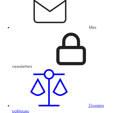
Mes
newsletters
Dossiers
politiques