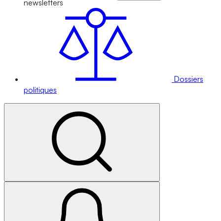
newsletters
Dossiers
politiques