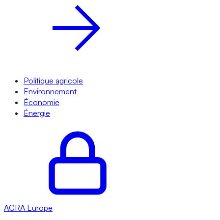
Politique agricole
Environnement
Économie
Énergie
AGRA
Europe