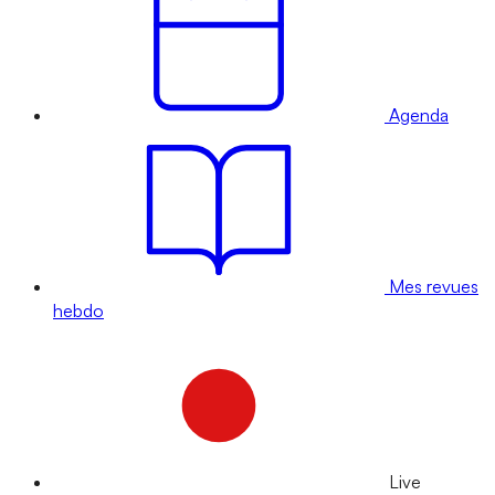
Agenda
Mes revues
hebdo
Live