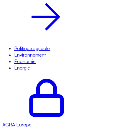
Politique agricole
Environnement
Économie
Énergie
AGRA
Europe