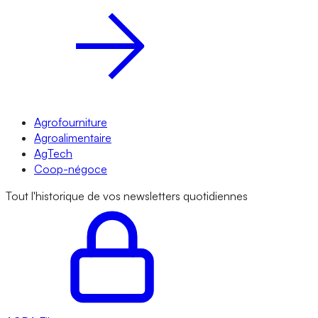
Agrofourniture
Agroalimentaire
AgTech
Coop-négoce
Tout l'historique de vos newsletters quotidiennes