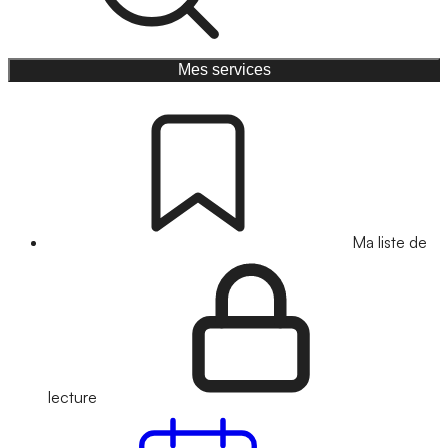
Mes services
Ma liste de
lecture