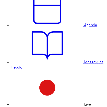
Agenda
Mes revues
hebdo
Live