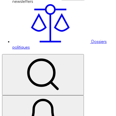
newsletters
Dossiers
politiques