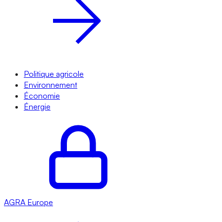
Politique agricole
Environnement
Économie
Énergie
AGRA
Europe