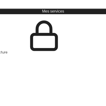
Mes services
cture