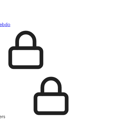
hebdo
ers