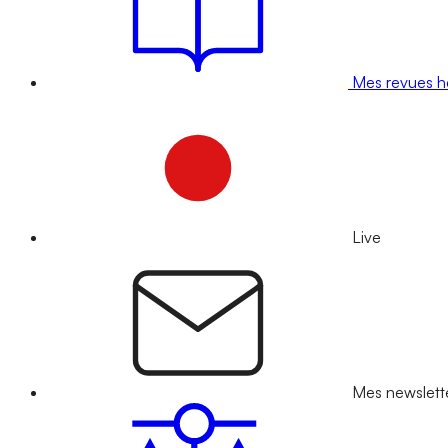
Mes revues 
Live
Mes newslett