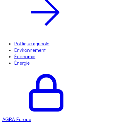
Politique agricole
Environnement
Économie
Énergie
AGRA
Europe