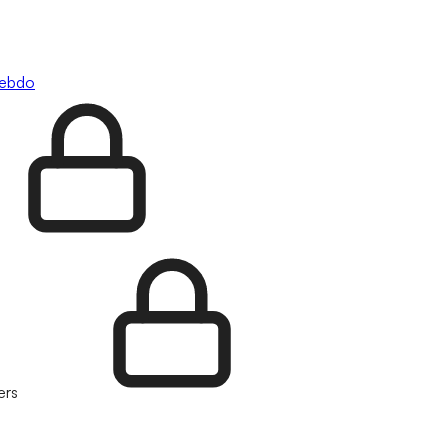
hebdo
ers