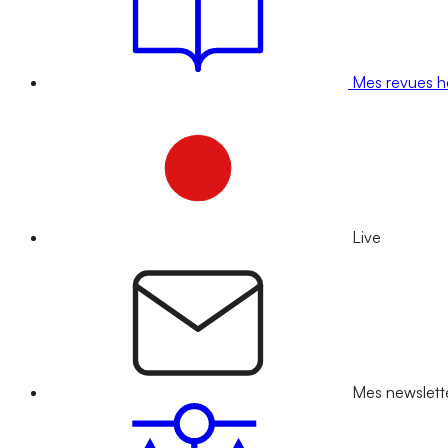
Mes revues 
Live
Mes newslett