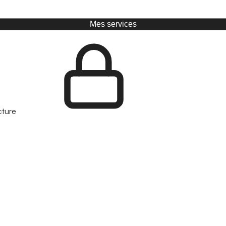
Mes services
cture