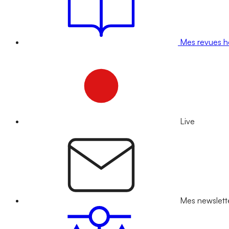
Mes revues 
Live
Mes newslett