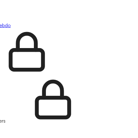
hebdo
ers