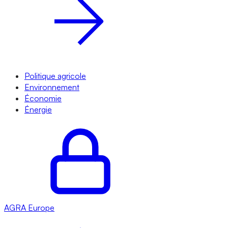
Politique agricole
Environnement
Économie
Énergie
AGRA
Europe