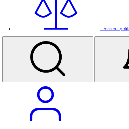
Dossiers poli