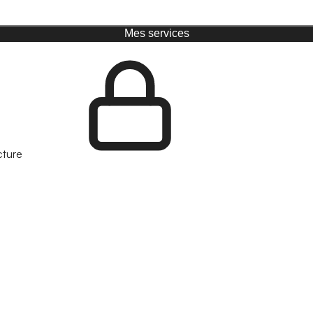
Mes services
cture