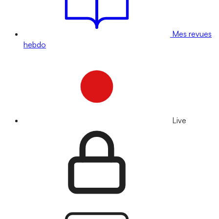
Mes revues
hebdo
Live