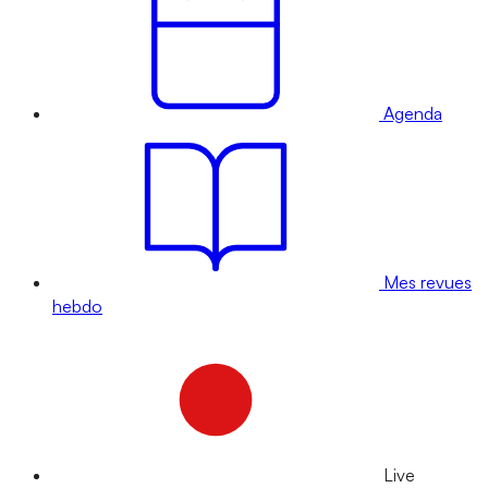
Agenda
Mes revues
hebdo
Live