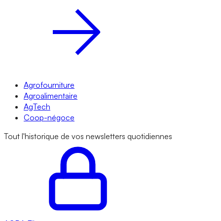
Agrofourniture
Agroalimentaire
AgTech
Coop-négoce
Tout l'historique de vos newsletters quotidiennes