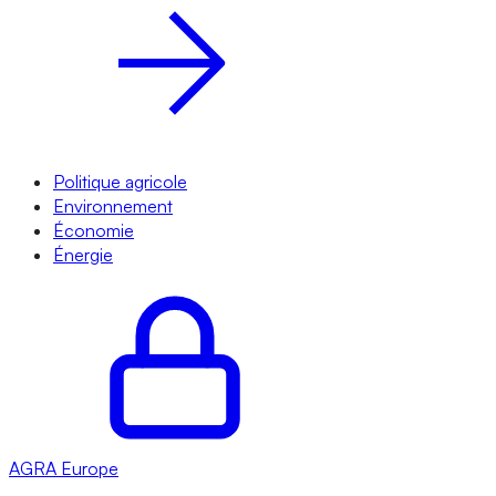
Politique agricole
Environnement
Économie
Énergie
AGRA
Europe