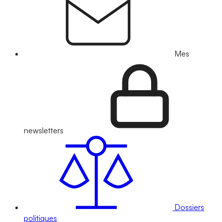
Mes
newsletters
Dossiers
politiques