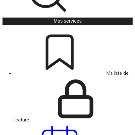
Mes services
Ma liste de
lecture