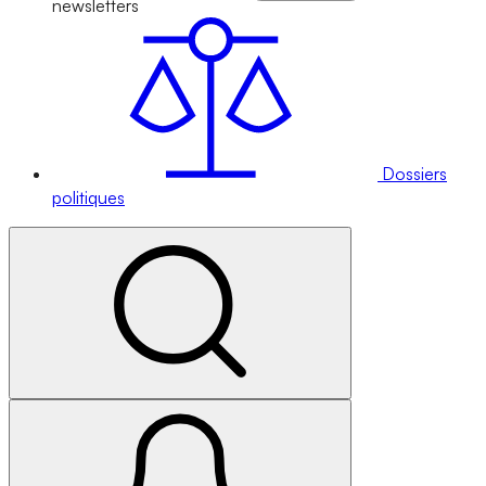
newsletters
Dossiers
politiques