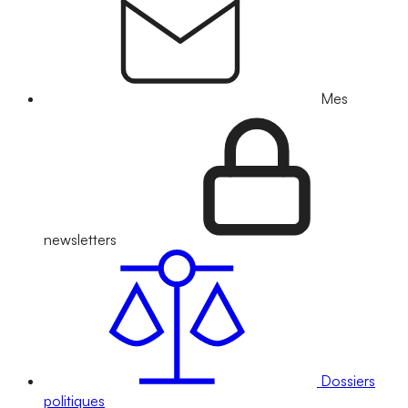
Mes
newsletters
Dossiers
politiques