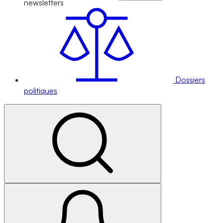
newsletters
Dossiers
politiques