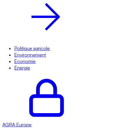
Politique agricole
Environnement
Économie
Énergie
AGRA
Europe