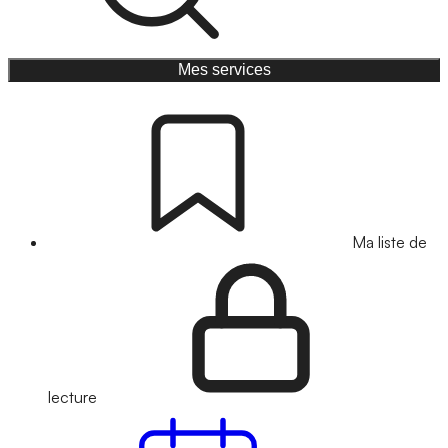
Mes services
Ma liste de
lecture