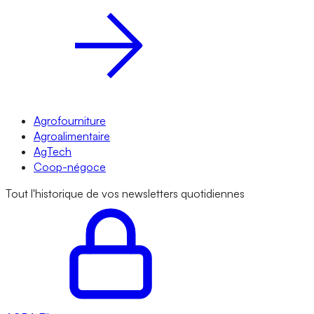
Agrofourniture
Agroalimentaire
AgTech
Coop-négoce
Tout l'historique de vos newsletters quotidiennes