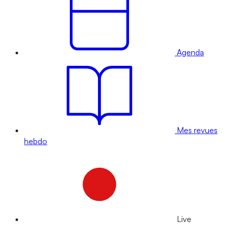
Agenda
Mes revues
hebdo
Live