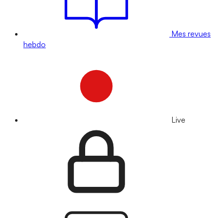
Mes revues
hebdo
Live