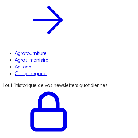
Agrofourniture
Agroalimentaire
AgTech
Coop-négoce
Tout l'historique de vos newsletters quotidiennes