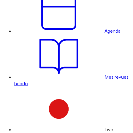
Agenda
Mes revues
hebdo
Live