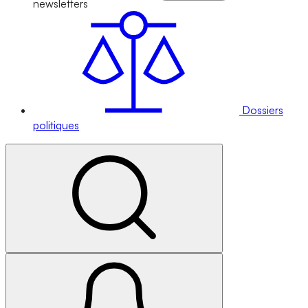
newsletters
Dossiers
politiques