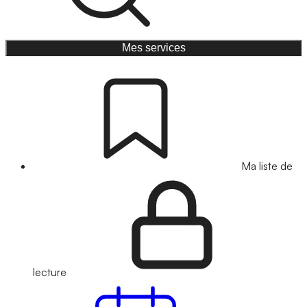
Mes services
Ma liste de
lecture