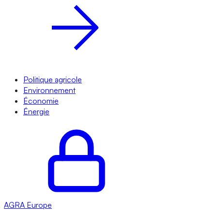
Politique agricole
Environnement
Économie
Énergie
AGRA
Europe