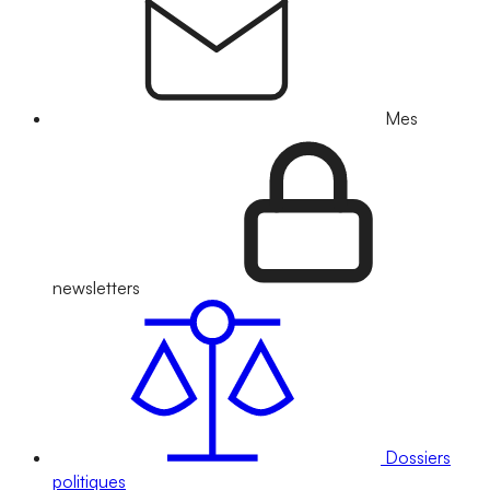
Mes
newsletters
Dossiers
politiques