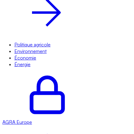
Politique agricole
Environnement
Économie
Énergie
AGRA
Europe