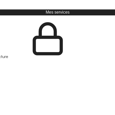
Mes services
cture