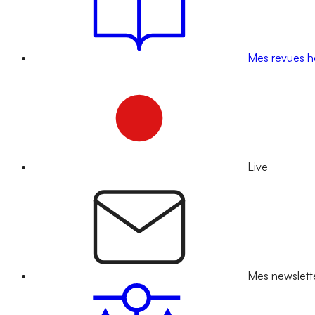
Mes revues 
Live
Mes newslett