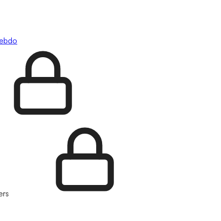
hebdo
ers