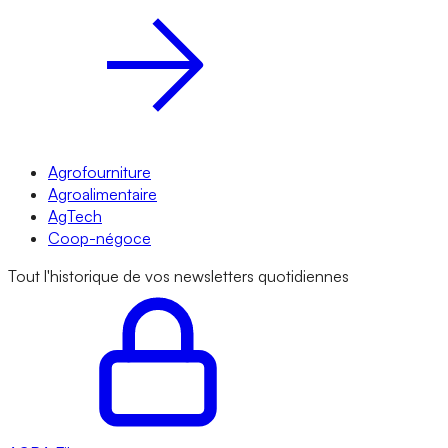
Agrofourniture
Agroalimentaire
AgTech
Coop-négoce
Tout l'historique de vos newsletters quotidiennes