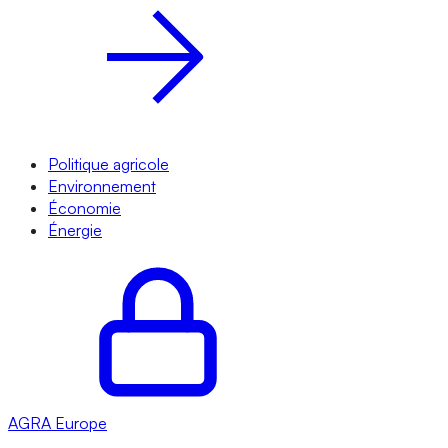
Politique agricole
Environnement
Économie
Énergie
AGRA
Europe