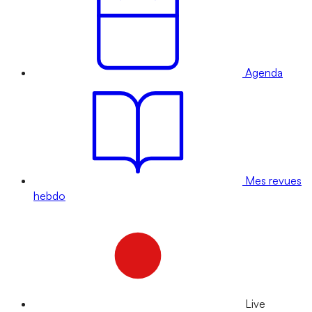
Agenda
Mes revues
hebdo
Live