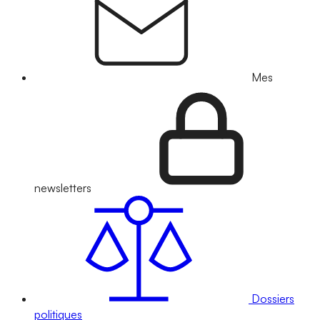
Mes
newsletters
Dossiers
politiques