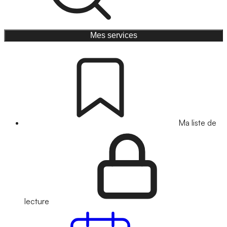
Mes services
Ma liste de
lecture