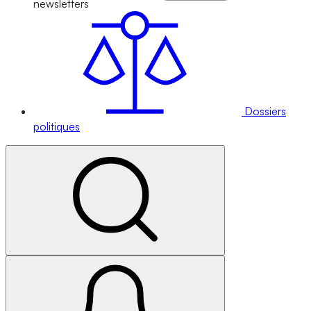
newsletters
Dossiers
politiques