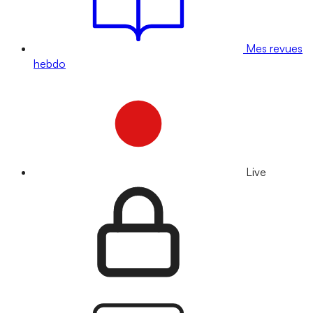
Mes revues
hebdo
Live