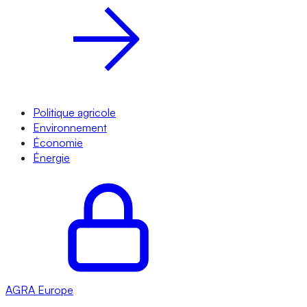
Politique agricole
Environnement
Économie
Énergie
AGRA
Europe