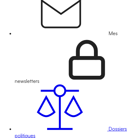
Mes
newsletters
Dossiers
politiques