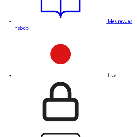
Mes revues
hebdo
Live