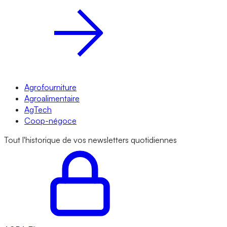
Agrofourniture
Agroalimentaire
AgTech
Coop-négoce
Tout l'historique de vos newsletters quotidiennes