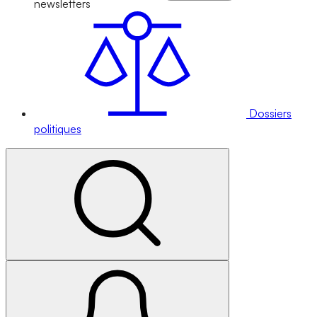
newsletters
Dossiers
politiques