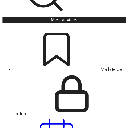
Mes services
Ma liste de
lecture