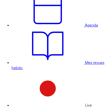
Agenda
Mes revues
hebdo
Live