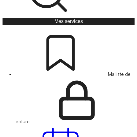
Mes services
Ma liste de
lecture