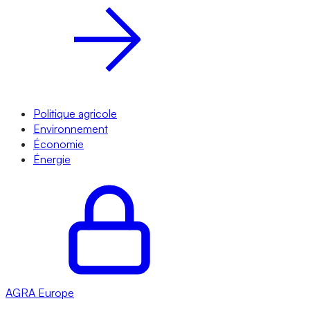
Politique agricole
Environnement
Économie
Énergie
AGRA
Europe