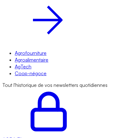
Agrofourniture
Agroalimentaire
AgTech
Coop-négoce
Tout l'historique de vos newsletters quotidiennes