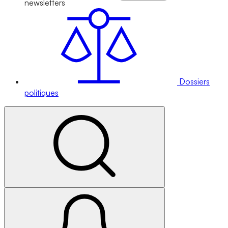
newsletters
Dossiers
politiques