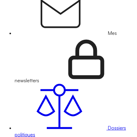
Mes
newsletters
Dossiers
politiques