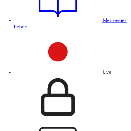
Mes revues
hebdo
Live