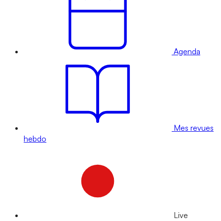
Agenda
Mes revues
hebdo
Live