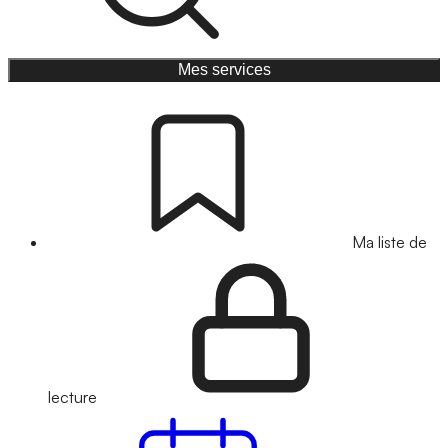
Mes services
Ma liste de
lecture