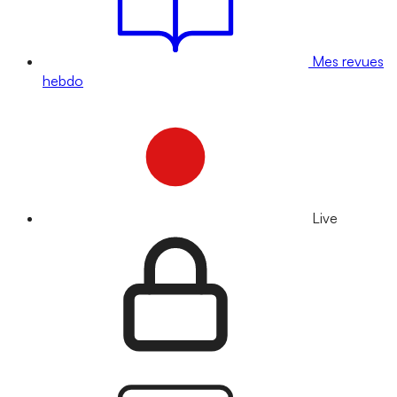
Mes revues
hebdo
Live