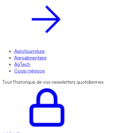
Agrofourniture
Agroalimentaire
AgTech
Coop-négoce
Tout l'historique de vos newsletters quotidiennes