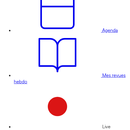
Agenda
Mes revues
hebdo
Live