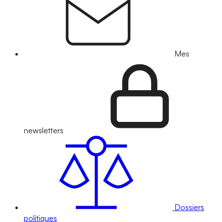
Mes
newsletters
Dossiers
politiques