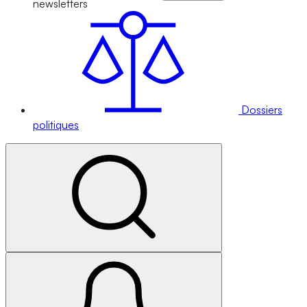
newsletters
Dossiers
politiques