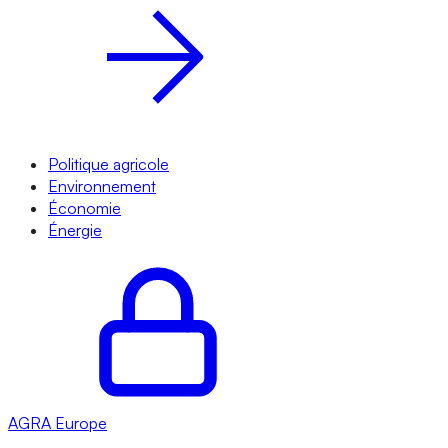
Politique agricole
Environnement
Économie
Énergie
AGRA
Europe