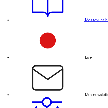
Mes revues 
Live
Mes newslett