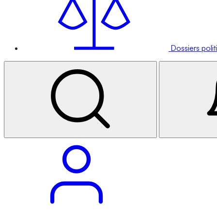
Dossiers poli