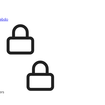
hebdo
ers