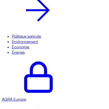
Politique agricole
Environnement
Économie
Énergie
AGRA
Europe