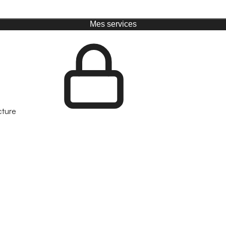
Mes services
cture