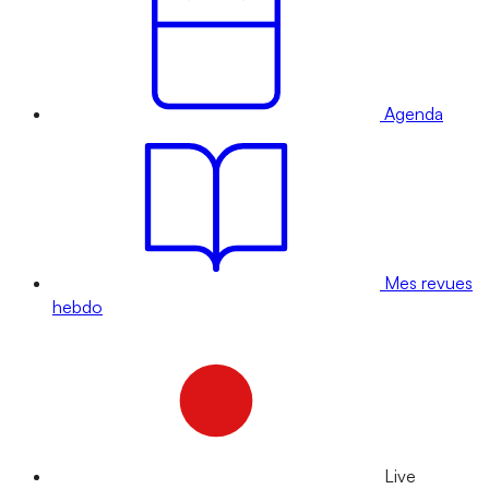
Agenda
Mes revues
hebdo
Live