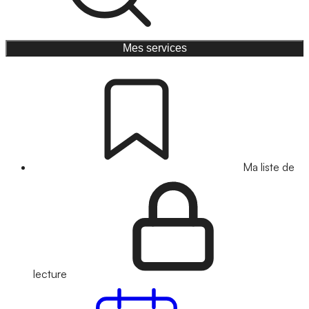
Mes services
Ma liste de
lecture