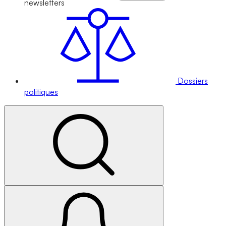
newsletters
Dossiers
politiques