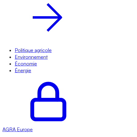
Politique agricole
Environnement
Économie
Énergie
AGRA
Europe