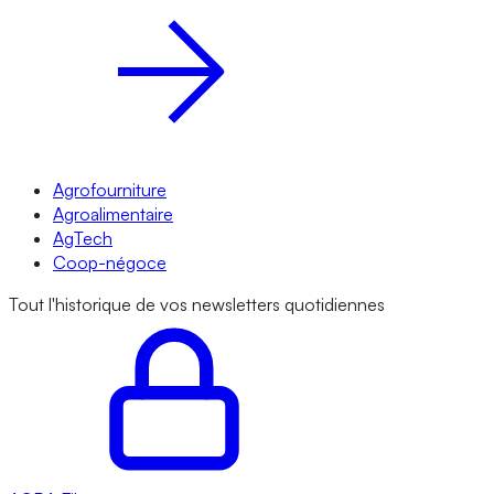
Agrofourniture
Agroalimentaire
AgTech
Coop-négoce
Tout l'historique de vos newsletters quotidiennes