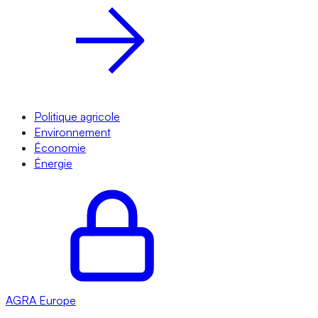
Politique agricole
Environnement
Économie
Énergie
AGRA
Europe