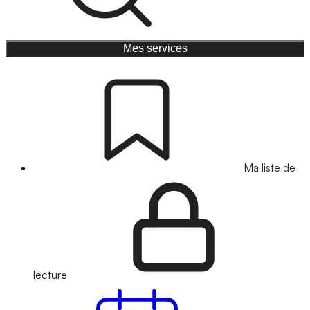
Mes services
Ma liste de
lecture