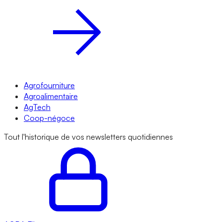
Agrofourniture
Agroalimentaire
AgTech
Coop-négoce
Tout l'historique de vos newsletters quotidiennes