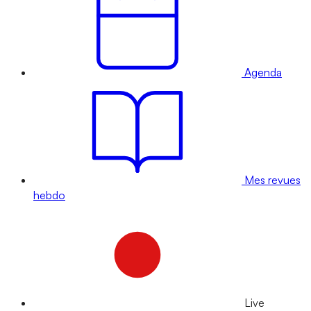
Agenda
Mes revues
hebdo
Live