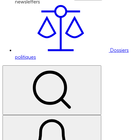
newsletters
Dossiers
politiques