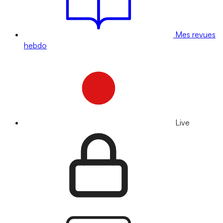
Mes revues
hebdo
Live