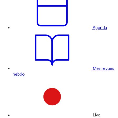
Agenda
Mes revues
hebdo
Live