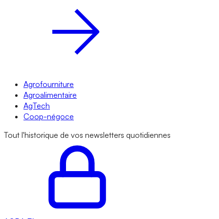
Agrofourniture
Agroalimentaire
AgTech
Coop-négoce
Tout l'historique de vos newsletters quotidiennes