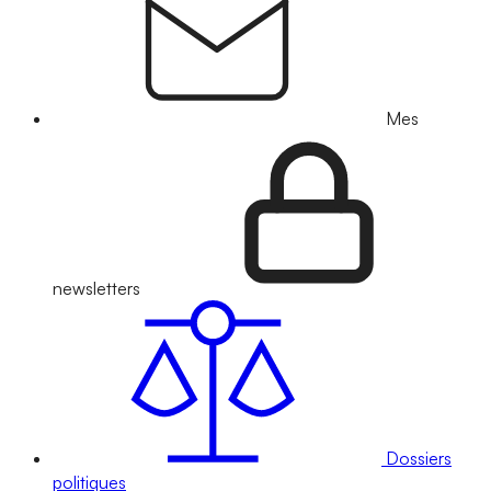
Mes
newsletters
Dossiers
politiques