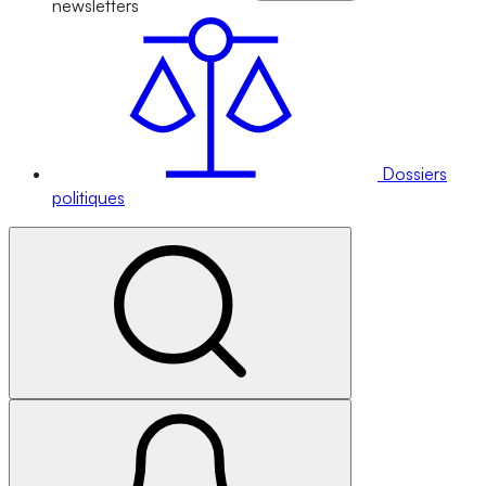
newsletters
Dossiers
politiques