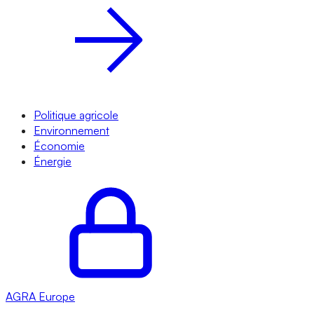
Politique agricole
Environnement
Économie
Énergie
AGRA
Europe