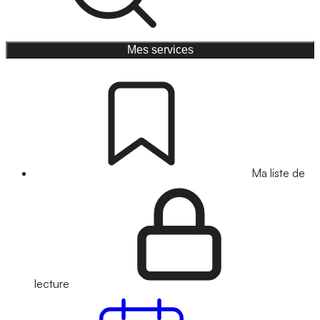
Mes services
Ma liste de
lecture