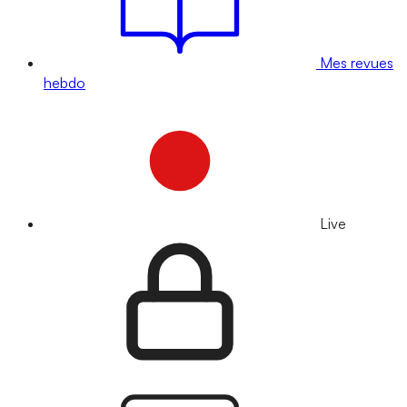
Mes revues
hebdo
Live