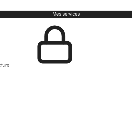
Mes services
cture