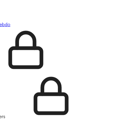
hebdo
ers