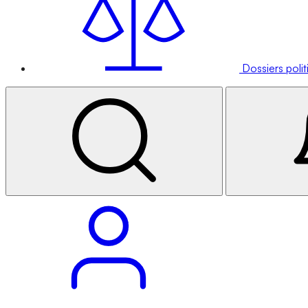
Dossiers poli