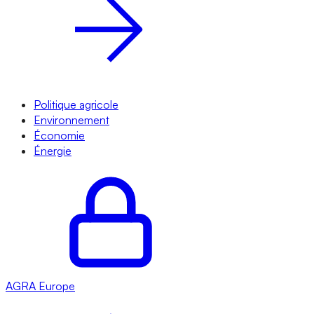
Politique agricole
Environnement
Économie
Énergie
AGRA
Europe