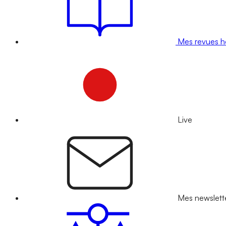
Mes revues 
Live
Mes newslett