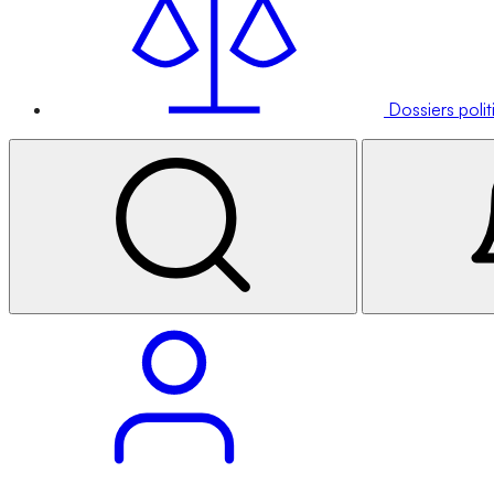
Dossiers poli