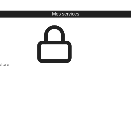
Mes services
cture