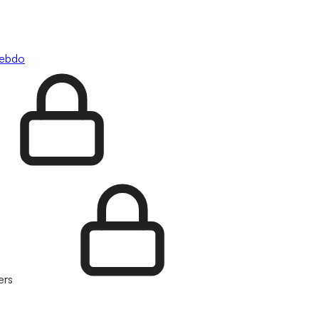
hebdo
ers