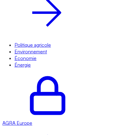
Politique agricole
Environnement
Économie
Énergie
AGRA
Europe