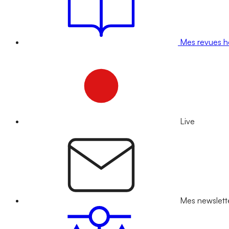
Mes revues 
Live
Mes newslett