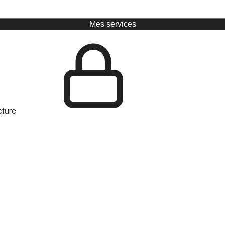
Mes services
cture