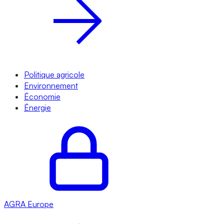
Politique agricole
Environnement
Économie
Énergie
AGRA
Europe