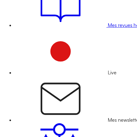
Mes revues 
Live
Mes newslett