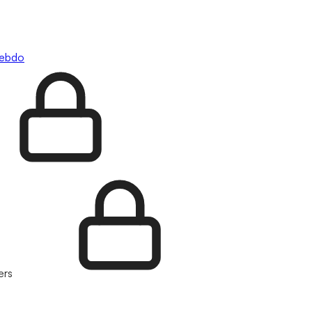
hebdo
ers