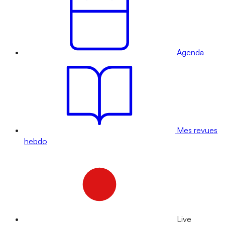
Agenda
Mes revues
hebdo
Live