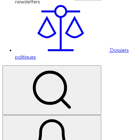
newsletters
Dossiers
politiques