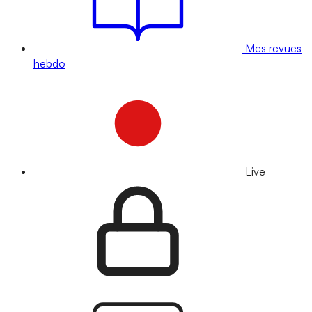
Mes revues
hebdo
Live