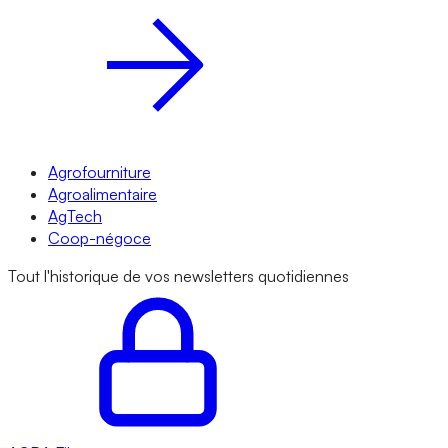
Agrofourniture
Agroalimentaire
AgTech
Coop-négoce
Tout l'historique de vos newsletters quotidiennes