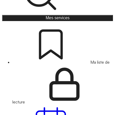
Mes services
Ma liste de
lecture