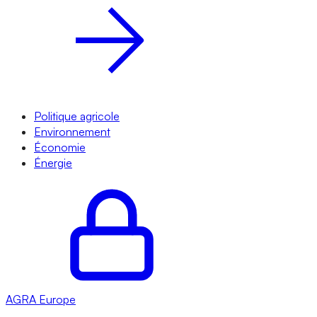
Politique agricole
Environnement
Économie
Énergie
AGRA
Europe