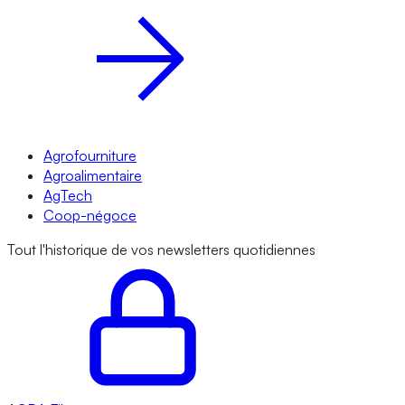
Agrofourniture
Agroalimentaire
AgTech
Coop-négoce
Tout l'historique de vos newsletters quotidiennes