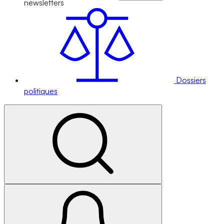
newsletters
Dossiers
politiques