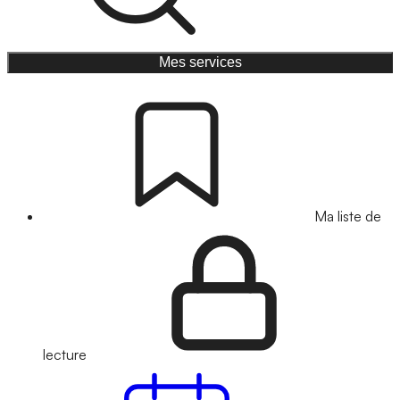
Mes services
Ma liste de
lecture