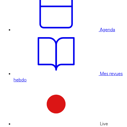
Agenda
Mes revues
hebdo
Live