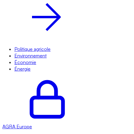
Politique agricole
Environnement
Économie
Énergie
AGRA
Europe