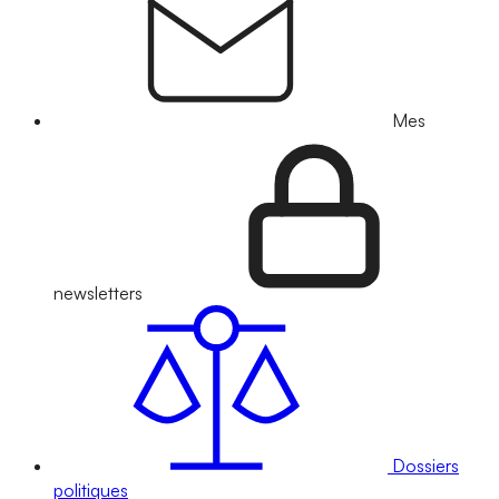
Mes
newsletters
Dossiers
politiques