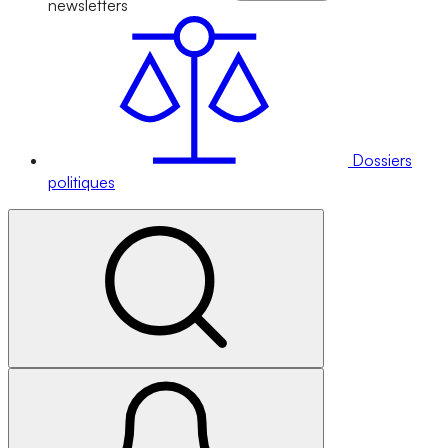
newsletters
Dossiers
politiques