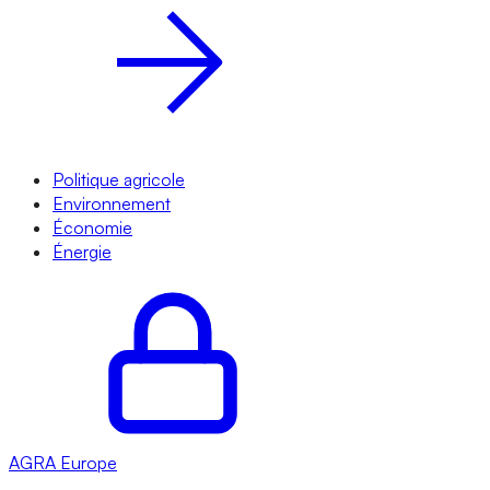
Politique agricole
Environnement
Économie
Énergie
AGRA
Europe