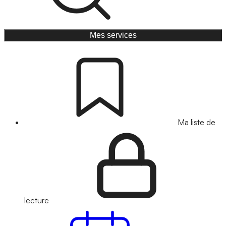
Mes services
Ma liste de
lecture