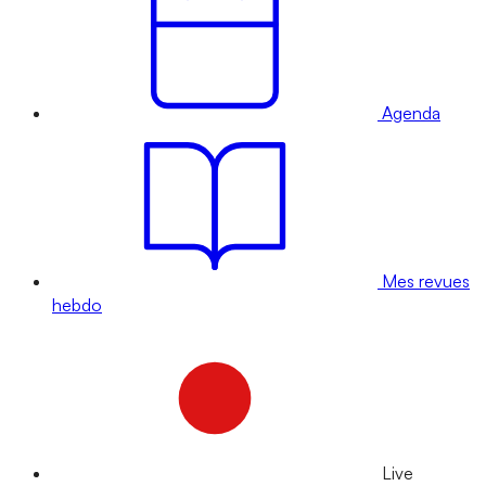
Agenda
Mes revues
hebdo
Live