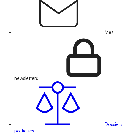
Mes
newsletters
Dossiers
politiques