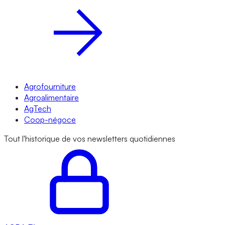
Agrofourniture
Agroalimentaire
AgTech
Coop-négoce
Tout l'historique de vos newsletters quotidiennes