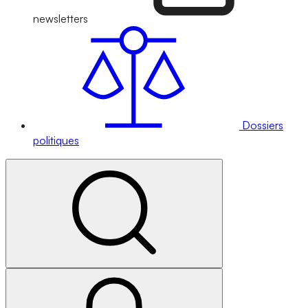
newsletters
Dossiers
politiques