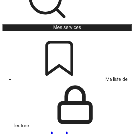
Mes services
Ma liste de
lecture