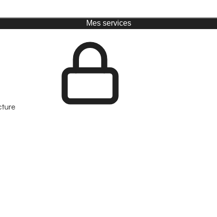
Mes services
cture