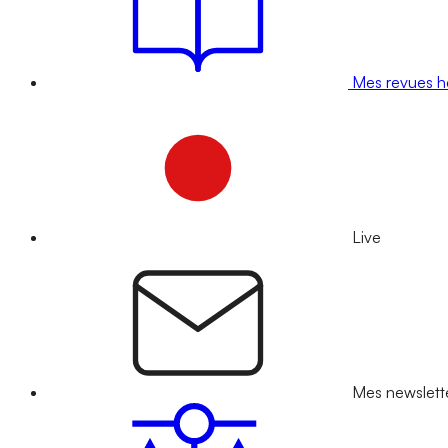
Mes revues 
Live
Mes newslett