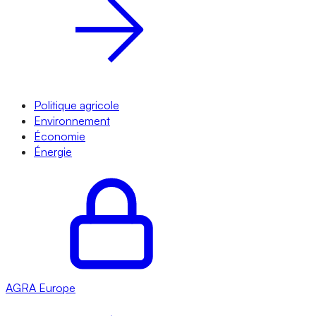
Politique agricole
Environnement
Économie
Énergie
AGRA
Europe