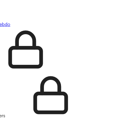
hebdo
ers