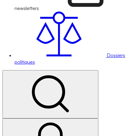
newsletters
Dossiers
politiques