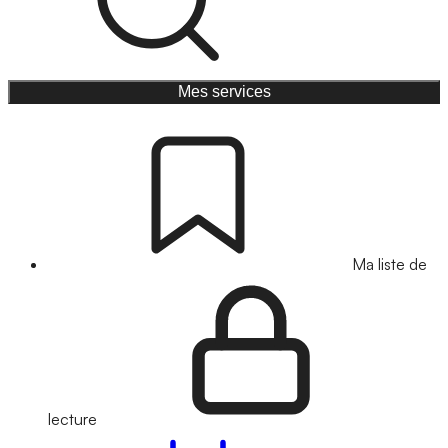
Mes services
Ma liste de
lecture